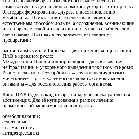
При алкоголизме организм способен вывести этанол
самостоятельно, детокс лишь помогает ускорить этот процесс
благодаря форсированию диуреза и восстановлению
метаболизма. Психоактивные вещества выводятся
естественным способом дольше, а осложнения, возникающие
из-за наркотической интоксикации, намного серьёзнее, чем
алкогольные. Поэтому врач назначает капельницу с
препаратами:
раствор альбумина и Рингера – для снижения концентрации
ПАВ в кровяном русле;
Метадоксил и Поливинилпирролидон – для связывания,
нейтрализации и ускоренного выведения токсинов из крови;
Реополиглюкин и Реосорбилакт – для замещения плазмы;
мочегонные – для ускоренного вывода токсинов с мочой;
витамины – для восстановления работы организма.
Когда ПАВ будут покидать организм, у человека разовьётся
абстиненция. Для её купирования в рамках лечения
наркотической зависимости используются:
обезболивающие;
седативные;
спазмолитики;
антидепрессанты.