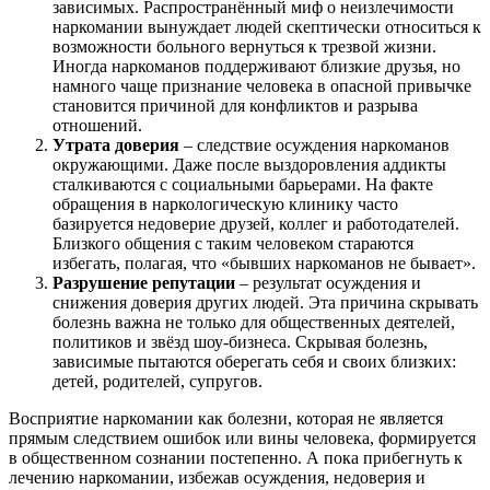
зависимых. Распространённый миф о неизлечимости
наркомании вынуждает людей скептически относиться к
возможности больного вернуться к трезвой жизни.
Иногда наркоманов поддерживают близкие друзья, но
намного чаще признание человека в опасной привычке
становится причиной для конфликтов и разрыва
отношений.
Утрата доверия
– следствие осуждения наркоманов
окружающими. Даже после выздоровления аддикты
сталкиваются с социальными барьерами. На факте
обращения в наркологическую клинику часто
базируется недоверие друзей, коллег и работодателей.
Близкого общения с таким человеком стараются
избегать, полагая, что «бывших наркоманов не бывает».
Разрушение репутации
– результат осуждения и
снижения доверия других людей. Эта причина скрывать
болезнь важна не только для общественных деятелей,
политиков и звёзд шоу-бизнеса. Скрывая болезнь,
зависимые пытаются оберегать себя и своих близких:
детей, родителей, супругов.
Восприятие наркомании как болезни, которая не является
прямым следствием ошибок или вины человека, формируется
в общественном сознании постепенно. А пока прибегнуть к
лечению наркомании, избежав осуждения, недоверия и