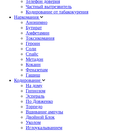
Телефон доверия
Частный вытрезвитель
Кодирование от табакокурения
Наркомания
Анонимно
Бутират
Амфетамин
Токсикомания
Героин
Соли
Спайс
Метадон
Кокаин
Феназепам
Гашиш
Кодирование
На дому
Гипнозом
Эспераль
По Довженко
Торпедо
Вшивание ампулы
Двойной Блок
Уколом
Иглоукалыванием