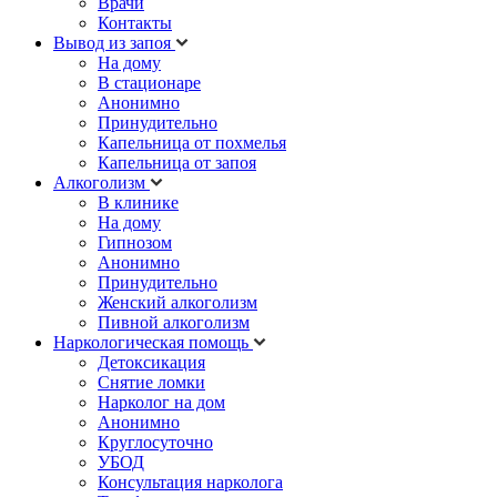
Врачи
Контакты
Вывод из запоя
На дому
В стационаре
Анонимно
Принудительно
Капельница от похмелья
Капельница от запоя
Алкоголизм
В клинике
На дому
Гипнозом
Анонимно
Принудительно
Женский алкоголизм
Пивной алкоголизм
Наркологическая помощь
Детоксикация
Снятие ломки
Нарколог на дом
Анонимно
Круглосуточно
УБОД
Консультация нарколога