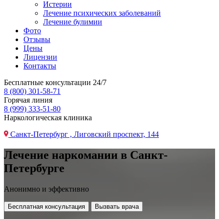
Истерии
Лечение психических заболеваний
Лечение булимии
Фото
Отзывы
Цены
Лицензии
Контакты
Бесплатные консультации 24/7
8 (800) 301-58-71
Горячая линия
8 (999) 333-51-80
Наркологическая клиника
Санкт-Петербург , Лиговский проспект, 144
Лечение наркомании в Санкт-
Петербурге
Анонимно и эффективно
Бесплатная консультация
Вызвать врача