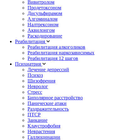
Вивитролом
Продетоксоном
Дисульфирамом
Алгоминалом
Налтрексоном
Аквилонгом
Раскодирование
Реабилитация
Реабилитация алкоголиков
Реабилитация наркозависимых
Реабилитация 12 шагов
Психиатрия
Лечение депрессий
Психоз
Шизофрения
Невролог
Стресс
Биполярное расстройство
Панические атаки
Раздражительность
ПТСР
Заикание
Клаустрофобия
Неврастения
Галлюцинации