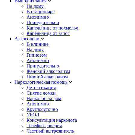
Вывод из запоя
На дому
В стационаре
Анонимно
Принудительно
Капельница от похмелья
Капельница от запоя
Алкоголизм
В клинике
На дому
Гипнозом
Анонимно
Принудительно
Женский алкоголизм
Пивной алкоголизм
Наркологическая помощь
Детоксикация
Снятие ломки
Нарколог на дом
Анонимно
Круглосуточно
УБОД
Консультация нарколога
Телефон доверия
Частный вытрезвитель