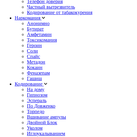
Телефон доверия
Частный вытрезвитель
Кодирование от табакокурения
Наркомания
Анонимно
Бутират
Амфетамин
Токсикомания
Героин
Соли
Спайс
Метадон
Кокаин
Феназепам
Гашиш
Кодирование
На дому
Гипнозом
Эспераль
По Довженко
Торпедо
Вшивание ампулы
Двойной Блок
Уколом
Иглоукалыванием