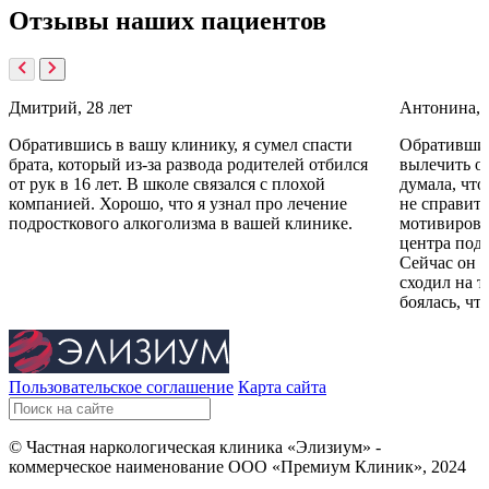
Отзывы
наших пациентов
Дмитрий, 28 лет
Антонина, 
Обратившись в вашу клинику, я сумел спасти
Обратившис
брата, который из-за развода родителей отбился
вылечить от
от рук в 16 лет. В школе связался с плохой
думала, что
компанией. Хорошо, что я узнал про лечение
не справить
подросткового алкоголизма в вашей клинике.
мотивирова
центра подс
Сейчас он з
сходил на т
боялась, чт
Пользовательское соглашение
Карта сайта
© Частная наркологическая клиника «Элизиум» -
коммерческое наименование ООО «Премиум Клиник», 2024