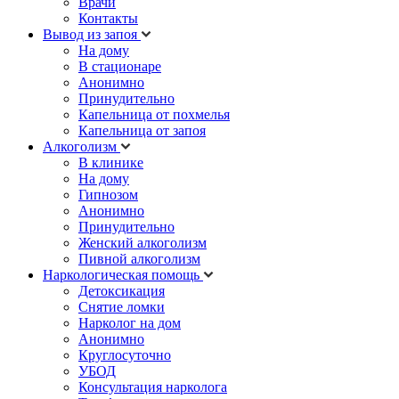
Врачи
Контакты
Вывод из запоя
На дому
В стационаре
Анонимно
Принудительно
Капельница от похмелья
Капельница от запоя
Алкоголизм
В клинике
На дому
Гипнозом
Анонимно
Принудительно
Женский алкоголизм
Пивной алкоголизм
Наркологическая помощь
Детоксикация
Снятие ломки
Нарколог на дом
Анонимно
Круглосуточно
УБОД
Консультация нарколога