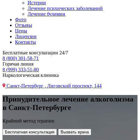
Истерии
Лечение психических заболеваний
Лечение булимии
Фото
Отзывы
Цены
Лицензии
Контакты
Бесплатные консультации 24/7
8 (800) 301-58-71
Горячая линия
8 (999) 333-51-80
Наркологическая клиника
Санкт-Петербург , Лиговский проспект, 144
Принудительное лечение алкоголизма
в Санкт-Петербурге
Крайний метод терапии
Бесплатная консультация
Вызвать врача