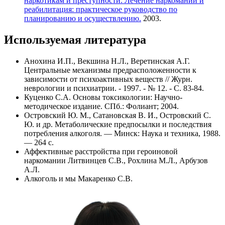
наркотикам и преступности. Лечение наркомании и
реабилитация: практическое руководство по
планированию и осуществлению.
2003.
Используемая литература
Анохина И.П., Векшина Н.Л., Веретинская А.Г.
Центральные механизмы предрасположенности к
зависимости от психоактивных веществ // Журн.
неврологии и психиатрии. - 1997. - № 12. - C. 83-84.
Куценко С.А. Основы токсикологии: Научно-
методическое издание. СПб.: Фолиант; 2004.
Островский Ю. М., Сатановская В. И., Островский С.
Ю. и др. Метаболические предпосылки и последствия
потребления алкоголя. — Минск: Наука и техника, 1988.
— 264 с.
Аффективные расстройства при героиновой
наркомании Литвинцев С.В., Рохлина М.Л., Арбузов
А.Л.
Алкоголь и мы Макаренко С.В.