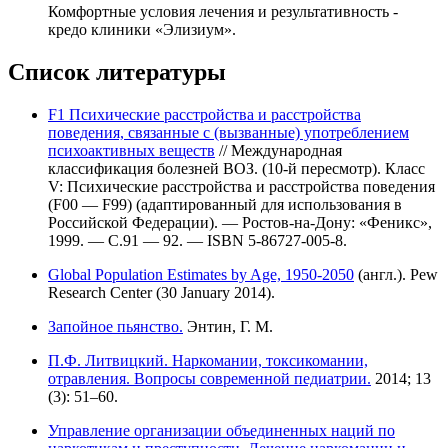
Комфортные условия лечения и результативность -
кредо клиники «Элизиум».
Список литературы
F1 Психические расстройства и расстройства
поведения, связанные с (вызванные) употреблением
психоактивных веществ
// Международная
классификация болезней ВОЗ. (10-й пересмотр). Класс
V: Психические расстройства и расстройства поведения
(F00 — F99) (адаптированный для использования в
Российской Федерации). — Ростов-на-Дону: «Феникс»,
1999. — С.91 — 92. — ISBN 5-86727-005-8.
Global Population Estimates by Age, 1950-2050
(англ.). Pew
Research Center (30 January 2014).
Запойное пьянство.
Энтин, Г. М.
П.Ф. Литвицкий. Наркомании, токсикомании,
отравления. Вопросы современной педиатрии.
2014; 13
(3): 51–60.
Управление организации объединенных наций по