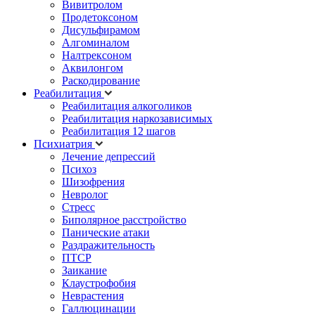
Вивитролом
Продетоксоном
Дисульфирамом
Алгоминалом
Налтрексоном
Аквилонгом
Раскодирование
Реабилитация
Реабилитация алкоголиков
Реабилитация наркозависимых
Реабилитация 12 шагов
Психиатрия
Лечение депрессий
Психоз
Шизофрения
Невролог
Стресс
Биполярное расстройство
Панические атаки
Раздражительность
ПТСР
Заикание
Клаустрофобия
Неврастения
Галлюцинации