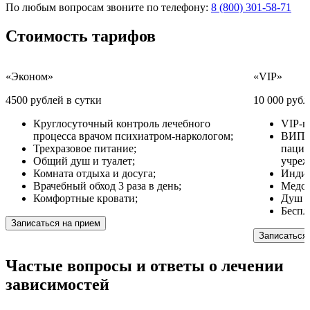
По любым вопросам звоните по телефону:
8 (800) 301-58-71
Стоимость
тарифов
«Эконом»
«VIP»
4500 рублей в сутки
10 000 рубл
Круглосуточный контроль лечебного
VIP-п
процесса врачом психиатром-наркологом;
ВИП у
Трехразовое питание;
пацие
Общий душ и туалет;
учреж
Комната отдыха и досуга;
Индив
Врачебный обход 3 раза в день;
Медсе
Комфортные кровати;
Душ и
Беспл
Записаться на прием
Записаться
Частые вопросы
и ответы
о лечении
зависимостей